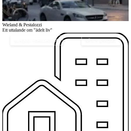
Wieland & Pestalozzi
I
Ett uttalande om "ädelt liv"
&LAQUO; FÖREGÅENDE
NÄSTA &RAQUO;