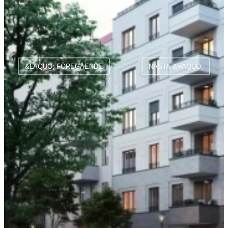
&LAQUO; FÖREGÅENDE
NÄSTA &RAQUO;