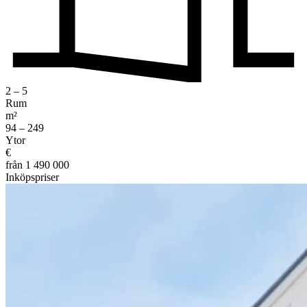
2 – 5
Rum
m²
94 – 249
Ytor
€
från 1 490 000
Inköpspriser