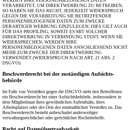
WERDEN IHRE PERSONENBEZOGENEN DATEN
VERARBEITET, UM DIREKTWERBUNG ZU BETREIBEN,
SO HABEN SIE DAS RECHT, JEDERZEIT WIDERSPRUCH
GEGEN DIE VERARBEITUNG SIE BETREFFENDER
PERSONENBEZOGENER DATEN ZUM ZWECKE
DERARTIGER WERBUNG EINZULEGEN; DIES GILT AUCH
FÜR DAS PROFILING, SOWEIT ES MIT SOLCHER
DIREKTWERBUNG IN VERBINDUNG STEHT. WENN SIE
WIDERSPRECHEN, WERDEN IHRE
PERSONENBEZOGENEN DATEN ANSCHLIESSEND NICHT
MEHR ZUM ZWECKE DER DIREKTWERBUNG
VERWENDET (WIDERSPRUCH NACH ART. 21 ABS. 2
DSGVO).
Beschwerde­recht bei der zuständigen Aufsichts­
behörde
Im Falle von Verstößen gegen die DSGVO steht den Betroffenen
ein Beschwerderecht bei einer Aufsichtsbehörde, insbesondere in
dem Mitgliedstaat ihres gewöhnlichen Aufenthalts, ihres
Arbeitsplatzes oder des Orts des mutmaßlichen Verstoßes zu. Das
Beschwerderecht besteht unbeschadet anderweitiger
verwaltungsrechtlicher oder gerichtlicher Rechtsbehelfe.
Recht auf Daten­übertrag­barkeit