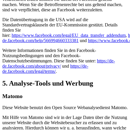
machen. Wenn Sie die Betroffenenrechte bei uns geltend machen,
sind wir verpflichtet, diese an Facebook weiterzuleiten.
Die Datenübertragung in die USA wird auf die
Standardvertragsklauseln der EU-Kommission gestützt. Details
finden Sie
hier:
https://www.facebook.com/legal/EU_data_transfer_addendum
,
h
de.facebook.com/help/566994660333381
und
https://www.facebook.
Weitere Informationen finden Sie in den Facebook-
Nutzungsbedingungen und den Facebook-
Datenschutzbestimmungen. Diese finden Sie unter:
https://de-
de.facebook.com/about/privacy/
und
https://de-
de.facebook.com/legal/terms/
.
5. Analyse-Tools und Werbung
Matomo
Diese Website benutzt den Open Source Webanalysedienst Matomo.
Mit Hilfe von Matomo sind wir in der Lage Daten über die Nutzung
unserer Website durch die Websitebesucher zu erfassen und zu
analysieren. Hierdurch können wir u. a. herausfinden, wann welche