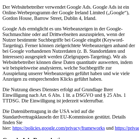
Der Websitebetreiber verwendet Google Ads. Google Ads ist ein
Online-Werbeprogramm der Google Ireland Limited („Google“),
Gordon House, Barrow Street, Dublin 4, Irland.
Google Ads ermöglicht es uns Werbeanzeigen in der Google-
Suchmaschine oder auf Drittwebseiten auszuspielen, wenn der
Nutzer bestimmte Suchbegriffe bei Google eingibt (Keyword-
Targeting). Ferner können zielgerichtete Werbeanzeigen anhand der
bei Google vorhandenen Nutzerdaten (z. B. Standortdaten und
Interessen) ausgespielt werden (Zielgruppen-Targeting). Wir als
Websitebetreiber können diese Daten quantitativ auswerten, indem
wir beispielsweise analysieren, welche Suchbegriffe zur
Ausspielung unserer Werbeanzeigen geführt haben und wie viele
Anzeigen zu entsprechenden Klicks geführt haben.
Die Nutzung dieses Dienstes erfolgt auf Grundlage Ihrer
Einwilligung nach Art. 6 Abs. 1 lit. a DSGVO und § 25 Abs. 1
TTDSG. Die Einwilligung ist jederzeit widerrufbar.
Die Datenübertragung in die USA wird auf die
Standardvertragsklauseln der EU-Kommission gestützt. Details
finden Sie
hier:
https://policies.google.com/privacy/frameworks
und
https://priv