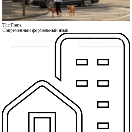
The Franz
В
Современный формальный язык
&LAQUO; НАЗАД
ВПЕРЁД &RAQUO;