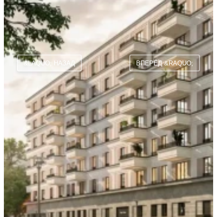
&LAQUO; НАЗАД
ВПЕРЁД &RAQUO;