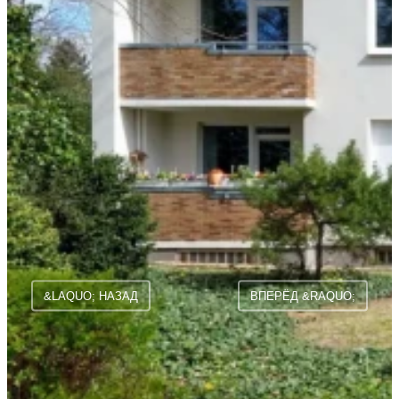
&LAQUO; НАЗАД
ВПЕРЁД &RAQUO;