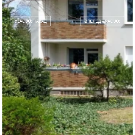
&LAQUO; НАЗАД
ВПЕРЁД &RAQUO;